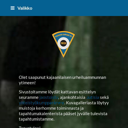
Siirry
Valikko
sivun
sisältöön
Kajaanin Ampujat ry
Olet saapunut kajaanilaisen urheiluammunnan
ytimeen!
Sivustoltamme löydät kattavan esittelyn
seuramme
jaostoista
, ajankohtaisia
uutisia
sekä
yhteistyökumppanimme
. Kuvagalleriasta löytyy
muistoja kerhomme toiminnasta ja
tapahtumakalenterista pääset jyvälle tulevista
tapahtumistamme.
Tervetuloa!