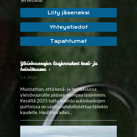
Liity jäseneksi
Yhteystiedot
Tapahtumat
Yleisövuorojen laajennukset kesä- ja
heinäkuussa
1.6.2026
Muistathan, että kesä- ja heinäkuussa
yleisövuoroille pääsee aiempaa laajemmin.
Kesältä 2025 tuttu kokeilu aukioloaikojen
puitteissa on saatu mahdollistettua tällekin
kaudelle. Haulikkoradan…