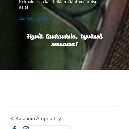
Kokouksessa käsitellään sääntömääräiset
asiat.
Aiempia uutisia
Hyviä laukauksia, hyvässä
seurassa!
©
Kajaanin Ampujat ry