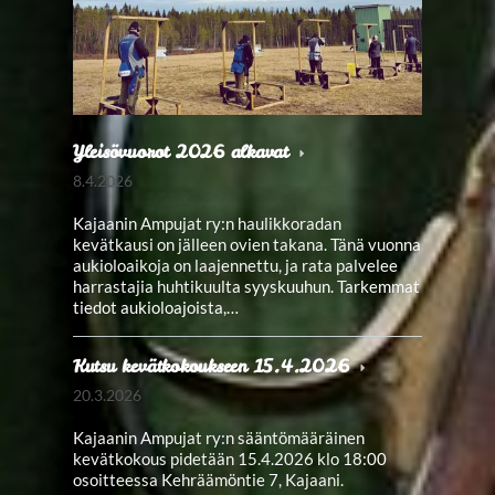
Yleisövuorot 2026 alkavat
8.4.2026
Kajaanin Ampujat ry:n haulikkoradan
kevätkausi on jälleen ovien takana. Tänä vuonna
aukioloaikoja on laajennettu, ja rata palvelee
harrastajia huhtikuulta syyskuuhun. Tarkemmat
tiedot aukioloajoista,…
Kutsu kevätkokoukseen 15.4.2026
20.3.2026
Kajaanin Ampujat ry:n sääntömääräinen
kevätkokous pidetään 15.4.2026 klo 18:00
osoitteessa Kehräämöntie 7, Kajaani.