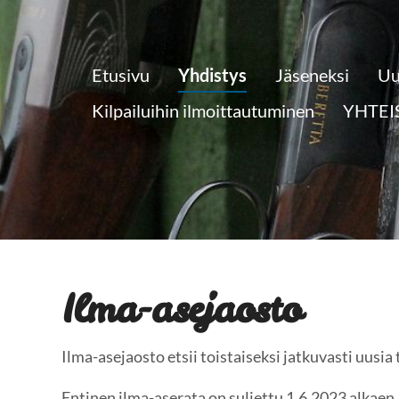
Etusivu
Yhdistys
Jäseneksi
Uu
Kilpailuihin ilmoittautuminen
YHTEI
Ilma-asejaosto
Ilma-asejaosto etsii toistaiseksi jatkuvasti uusia 
Entinen ilma-aserata on suljettu 1.6.2023 alkaen.