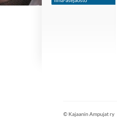
Ilma-asejaosto
©
Kajaanin Ampujat ry