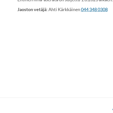
Jaoston vetäjä
: Ahti Kärkkäinen
044 348 0308