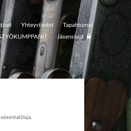
tiset
Yhteystiedot
Tapahtumat
STYÖKUMPPANIT
Jäsensivut
toimintatiloja.