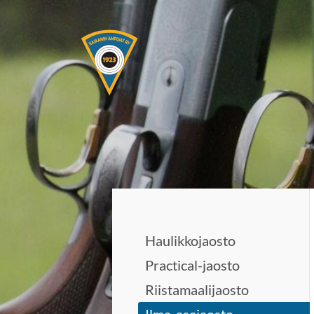
Siirry
sivun
sisältöön
Kajaanin Ampujat ry
Haulikkojaosto
Practical-jaosto
Riistamaalijaosto