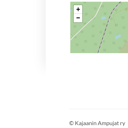
+
−
©
Kajaanin Ampujat ry