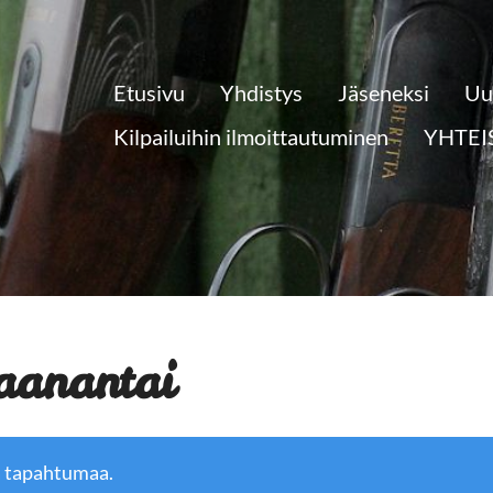
Etusivu
Yhdistys
Jäseneksi
Uu
Kilpailuihin ilmoittautuminen
YHTEI
aanantai
ä tapahtumaa.