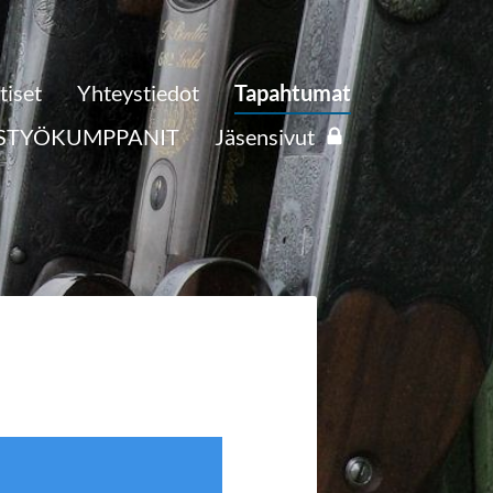
tiset
Yhteystiedot
Tapahtumat
STYÖKUMPPANIT
Jäsensivut