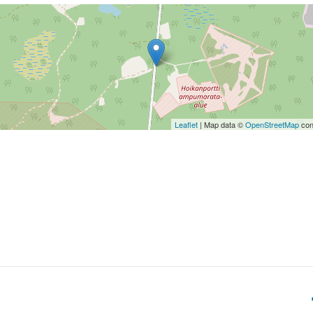
Leaflet
| Map data ©
OpenStreetMap
con