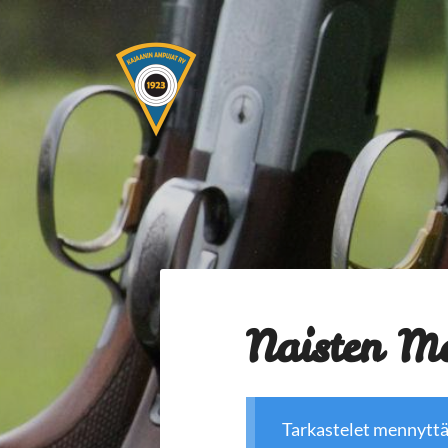
Siirry
sivun
sisältöön
Kajaanin Ampujat ry
Naisten M
Tarkastelet mennytt