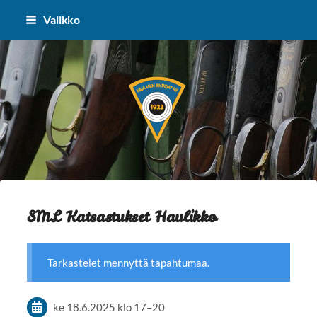
Siirry
Valikko
sivun
sisältöön
Kajaanin Ampujat ry
SML Katsastukset Haulikko
Tarkastelet mennyttä tapahtumaa.
ke 18.6.2025
klo 17
–
20